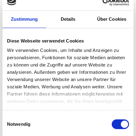
eine wichtige Grundlage, um den CO₂-Ausstoß reduzieren
zu können.
Zustimmung
Details
Über Cookies
In unseren Wohnanlagen Laim 2/I und Laim 2/II haben wir
Ende letzten Jahres mit der Hochrüstung begonnen. Diese
sind nun UVI-fähig und alle Bewohner*innen wurden dieser
Diese Webseite verwendet Cookies
Tage persönlich angeschrieben, um sich bei unserem
Wir verwenden Cookies, um Inhalte und Anzeigen zu
Messdienstleister für den Abruf der unterjährigen
personalisieren, Funktionen für soziale Medien anbieten
Verbrauchsinformationen (UVI) registrieren zu können.
zu können und die Zugriffe auf unsere Website zu
analysieren. Außerdem geben wir Informationen zu Ihrer
Verwendung unserer Website an unsere Partner für
soziale Medien, Werbung und Analysen weiter. Unsere
Damit alle Bewohner*innen von Beginn an möglichst gut
Partner führen diese Informationen möglicherweise mit
informiert sind, haben wir neben o.g. Informationen auch die
weiteren Daten zusammen, die Sie ihnen bereitgestellt
wichtigsten FAQs für Sie zusammengestellt:
haben oder die sie im Rahmen Ihrer Nutzung der Dienste
gesammelt haben.
Einwilligungsauswahl
Notwendig
Was muss ich nun als Bewohner*in veranlassen?