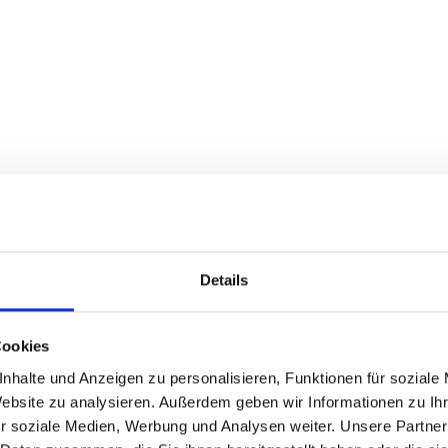
Details
Cookies
10
391
nhalte und Anzeigen zu personalisieren, Funktionen für soziale
gen
gewerbliche
Garagen
Website zu analysieren. Außerdem geben wir Informationen zu I
Einheiten
und
r soziale Medien, Werbung und Analysen weiter. Unsere Partner