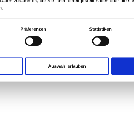
 Daten zusammen, die Sie ihnen bereitgestellt haben oder die s
en-
Tiefgaragen-
n.
 -
Stellplätze
ng
Präferenzen
Statistiken
-
nau
Auswahl erlauben