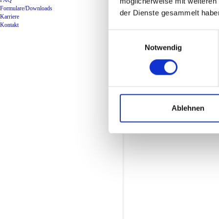
FAQ
möglicherweise mit weiteren
Münch
Formulare/Downloads
der Dienste gesammelt habe
Karriere
Laim,
Kontakt
Einwilligungsauswahl
Sendli
Notwendig
und 
Blume
Ablehnen